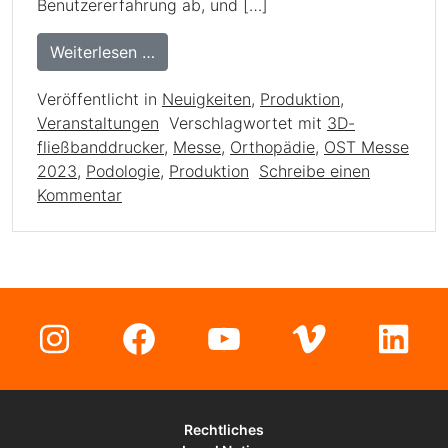
Benutzererfahrung ab, und […]
from Der One Pro: Revolution in der 
Weiterlesen …
Veröffentlicht in
Neuigkeiten
,
Produktion
,
Veranstaltungen
Verschlagwortet mit
3D-
fließbanddrucker
,
Messe
,
Orthopädie
,
OST Messe
2023
,
Podologie
,
Produktion
Schreibe einen
zu Der One Pro: Revolution in der orthopä
Kommentar
Instagram
Facebook
YouTube
Vimeo
Lin
Rechtliches