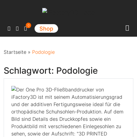
Hauptnavigation
0
Shop
Startseite
»
Podologie
Schlagwort:
Podologie