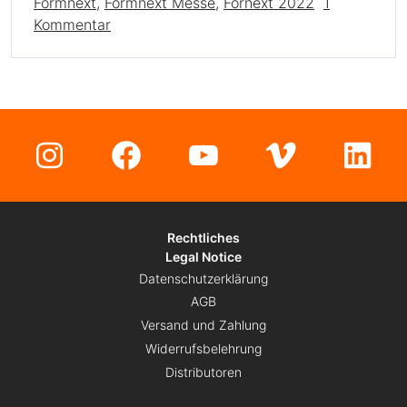
Formnext
,
Formnext Messe
,
Fornext 2022
1
zu Formnext 2022: iFactory3D trifft alte B
Kommentar
Instagram
Facebook
YouTube
Vimeo
Lin
Rechtliches
Legal Notice
Datenschutzerklärung
AGB
Versand und Zahlung
Widerrufsbelehrung
Distributoren