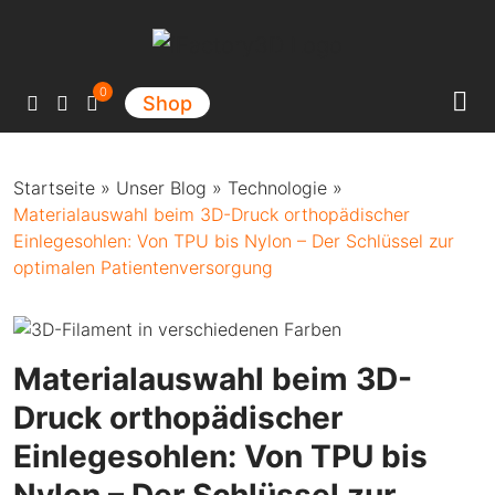
Hauptnavigation
0
Shop
Startseite
»
Unser Blog
»
Technologie
»
Materialauswahl beim 3D-Druck orthopädischer
Einlegesohlen: Von TPU bis Nylon – Der Schlüssel zur
optimalen Patientenversorgung
Materialauswahl beim 3D-
Druck orthopädischer
Einlegesohlen: Von TPU bis
Nylon – Der Schlüssel zur